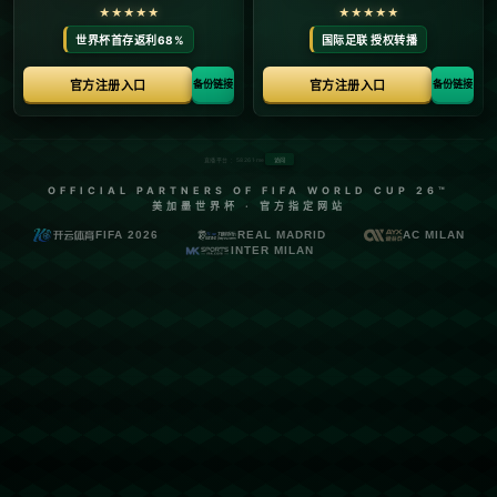
★★★★★
★★★★★
世界杯首存返利68%
国际足联 授权转播
官方注册入口
官方注册入口
备份链接
备份链接
直播平台 ：58261·me
访问
OFFICIAL PARTNERS OF FIFA WORLD CUP 26™
美加墨世界杯 · 官方指定网站
FIFA 2026
REAL MADRID
AC MILAN
INTER MILAN